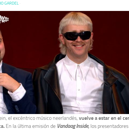
IO GARDEL
·
lein, el excéntrico músico neerlandés,
vuelve a estar en el ce
a.
En la última emisión de
Vandaag Inside
,
los presentadores 