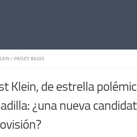
LEIN
/
PAÍSES BAJOS
st Klein, de estrella polémic
adilla: ¿una nueva candida
ovisión?