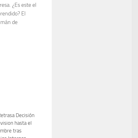
resa. ¿Es este el
prendido? El
 imán de
etrasa Decisión
vision hasta el
embre tras