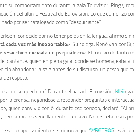
te su comportamiento durante la gala Televizier-Ring y rec
ficación del último Festival de Eurovisión. Lo que comenzó c
inado por ser catalogado como “desquiciante”.
erksen, conocido por no tener pelos en la lengua, afirmó sin 
stá cada vez más insoportable»
. Su colega, René van der Gij
: «
Ese chico necesita un psiquiátrico
«. El motivo de tanto r
 del cantante, quien en plena gala, donde se homenajeaba al
ecidió abandonar la sala antes de su discurso, un gesto que
a de respeto.
 cosa no se queda ahí. Durante el pasado Eurovisión,
Klein
ya
por la prensa, negándose a responder preguntas e interactua
e, quien convivió con él durante ese periodo, declaró: “Al pri
o, pero ahora es sencillamente ofensivo. No respeta a sus pro
 de su comportamiento, se rumorea que
AVROTROS
está con