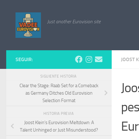
Saltar al contenido
Just another Eurovision site
SEGUIR:
JOOST K
SIGUIENTE HISTORIA
Joo
Clear the Stage: Raab Set for a Comeback
as Germany Ditches Old Eurovision
Selection Format
pes
HISTORIA PREVIA
Eur
Joost Klein’s Eurovision Meltdown: A
Talent Unhinged or Just Misunderstood?