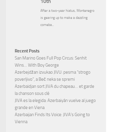
Recent Posts
San Marino Goes Full Pop Circus: Senhit
Wins… With Boy George
Azerbejdžan izvukao JIVU: pesma “strogo
poverljivo”, a Beč neka se spremi
Azerbaïdjan sort JIVA du chapeau… et garde
la chanson sous clé
JIVA es la elegida: Azerbaiyán vuelve al juego
grande en Viena
Azerbaijan Finds Its Voice: JIVA’s Going to
Vienna