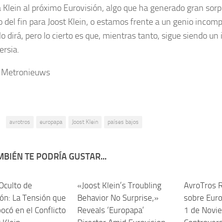
a Klein al próximo Eurovisión, algo que ha generado gran sorp
io del fin para Joost Klein, o estamos frente a un genio incom
o dirá, pero lo cierto es que, mientras tanto, sigue siendo un
ersia.
: Metronieuws
:
avrotros
europapa
Joost Klein
países bajos
BIÉN TE PODRÍA GUSTAR...
Oculto de
«Joost Klein’s Troubling
AvroTros R
ión: La Tensión que
Behavior No Surprise,»
sobre Euro
có en el Conflicto
Reveals ‘Europapa’
1 de Novi