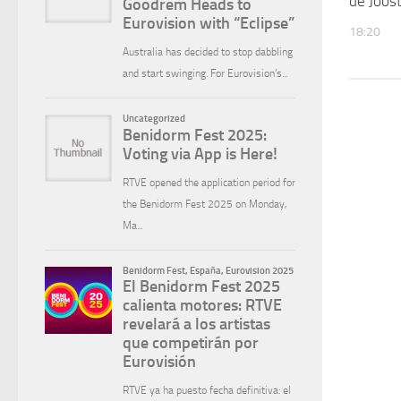
de Joost
18:20