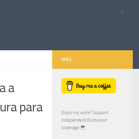
E
MÁS
a a
tura para
Enjoy my work? Support
independent Eurovision
coverage