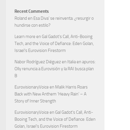
Recent Comments
Roland
en
Esa Diva’ se reinventa: ¿resurgir o
hundirse con estilo?
Learn more
en
Gal Gadot’s Call, Anti-Booing
Tech, and the Voice of Defiance: Eden Golan,
Israel’s Eurovision Firestorm
Nabor Rodríguez Diéguez
en
Italia en apuros:
Olly renuncia a Eurovisión y la RAI busca plan
B
EurovisionaryVoice
en
Malik Harris Roars
Back with New Anthem ‘Heavy Rain’ – A
Story of Inner Strength
EurovisionaryVoice
en
Gal Gadot’s Call, Anti-
Booing Tech, and the Voice of Defiance: Eden
Golan, Israel’s Eurovision Firestorm