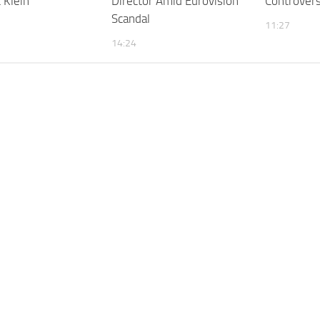
 Klein
Director Amid Eurovision
Controvers
Scandal
11:27
14:24