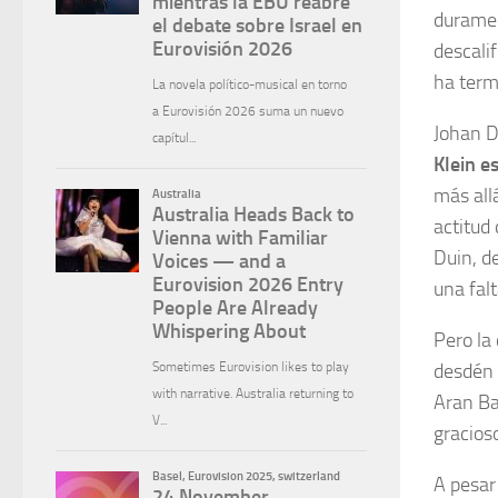
duramen
descali
ha term
Johan D
Klein e
más allá
actitud
Duin, d
una falt
Pero la
desdén 
Aran Bad
gracios
A pesar