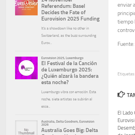
enviar 
princip
tiempo l
controv
Fuente
Etiquetas
TAM
El Lado 
Eurovis
Desembo