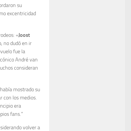
ordaron su
omo excentricidad
rodeos: «
Joost
p, no dudó en ir
evuelo fue la
 icónico André van
 muchos consideran
 había mostrado su
r con los medios.
ncipio era
pios fans.”
siderando volver a