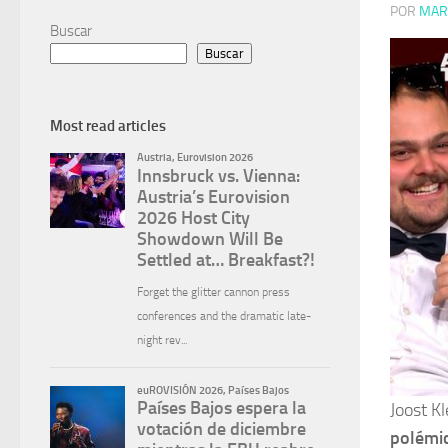
POR
MAR
Buscar
Buscar
Most read articles
Joost K
polémic