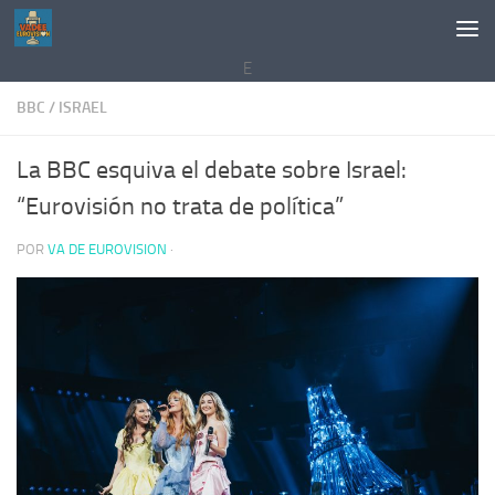
Saltar al contenido
E
BBC
/
ISRAEL
La BBC esquiva el debate sobre Israel:
“Eurovisión no trata de política”
POR
VA DE EUROVISION
·