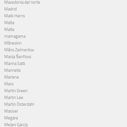
Macedonia del norte
Madrid
Malik Harris
Malta
Malte
mamagama
Måneskin
Måns Zelmerlöw
Marija Šerifovic
Marina Satti
Marinella
Marlena
Maro
Martin Green
Martin Lee
Martin Österdahl
Massiel
Megara
Melani García