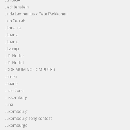
LGTBIQ+
Liechtenstein
Linda Lampenius x Pete Parkkonen
Lion Ceccah
Lithuania
Lituania
Lituanie
Litvanija
Loïc Notter
Loïc Nottet
LOOK MUM NO COMPUTER
Loreen
Louane
Lucio Corsi
Luksemburg
Luna
Luxembourg
Luxembourg song contest
Luxemburgo