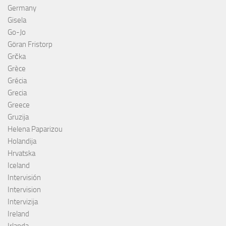
Germany
Gisela
Go-Jo
Göran Fristorp
Grčka
Grèce
Grécia
Grecia
Greece
Gruzija
Helena Paparizou
Holandija
Hrvatska
Iceland
Intervisión
Intervision
Intervizija
Ireland