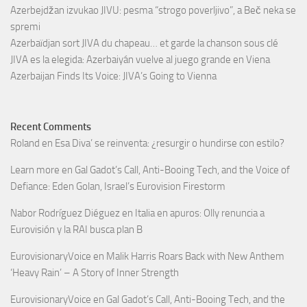
Azerbejdžan izvukao JIVU: pesma “strogo poverljivo”, a Beč neka se
spremi
Azerbaïdjan sort JIVA du chapeau… et garde la chanson sous clé
JIVA es la elegida: Azerbaiyán vuelve al juego grande en Viena
Azerbaijan Finds Its Voice: JIVA’s Going to Vienna
Recent Comments
Roland
en
Esa Diva’ se reinventa: ¿resurgir o hundirse con estilo?
Learn more
en
Gal Gadot’s Call, Anti-Booing Tech, and the Voice of
Defiance: Eden Golan, Israel’s Eurovision Firestorm
Nabor Rodríguez Diéguez
en
Italia en apuros: Olly renuncia a
Eurovisión y la RAI busca plan B
EurovisionaryVoice
en
Malik Harris Roars Back with New Anthem
‘Heavy Rain’ – A Story of Inner Strength
EurovisionaryVoice
en
Gal Gadot’s Call, Anti-Booing Tech, and the