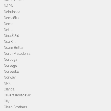
Nacho Duato
NAPA
Nebulossa
Nemačka
Nemo
Netta
Nina Žižić
Noa Kirel
Noam Bettan
North Macedonia
Noruega
Norvège
Norveška
Norway
NRK
Olanda
Olivera Kovačević
Olly
Olsen Brothers