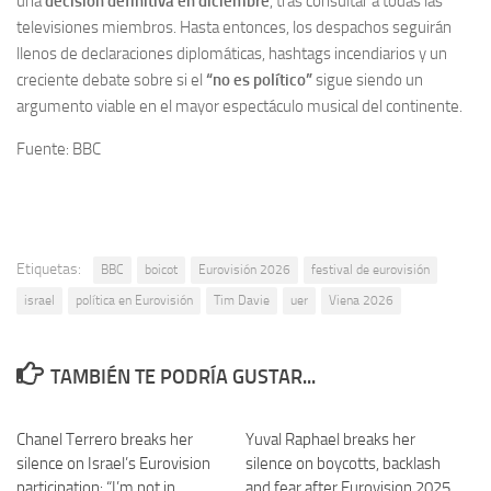
una
decisión definitiva en diciembre
, tras consultar a todas las
televisiones miembros. Hasta entonces, los despachos seguirán
llenos de declaraciones diplomáticas, hashtags incendiarios y un
creciente debate sobre si el
“no es político”
sigue siendo un
argumento viable en el mayor espectáculo musical del continente.
Fuente: BBC
Etiquetas:
BBC
boicot
Eurovisión 2026
festival de eurovisión
israel
política en Eurovisión
Tim Davie
uer
Viena 2026
TAMBIÉN TE PODRÍA GUSTAR...
Chanel Terrero breaks her
Yuval Raphael breaks her
silence on Israel’s Eurovision
silence on boycotts, backlash
participation: “I’m not in
and fear after Eurovision 2025