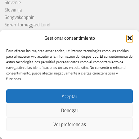
Slovénie
Slovenija
Söngvakeppnin
Søren Torpeggard Lund
Spagna
Gestionar consentimiento
Spain
Španija
Para ofrecer las mejores experiencias, utilizamos tecnologías como las cookies
Španja
para almacenar y/o acceder a la información del dispositivo. El consentimiento de
Spotify
estas tecnologías nos permitirá procesar datos como el comportamiento de
navegación o las identificaciones únicas en este sitio. No consentir o retirar el
Srbija
consentimiento, puede afectar negativamente a ciertas características y
Stefan Raab
funciones.
Suècia
Suecia
Aceptar
Suède
Suíça
Denegar
Suisse
Suiza
Ver preferencias
Supernova 2025
Supernova 2026