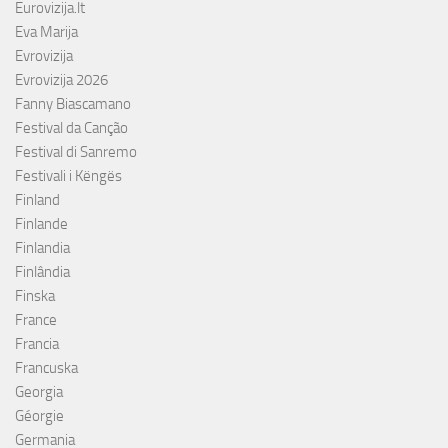
Eurovizija.lt
Eva Marija
Evrovizija
Evrovizija 2026
Fanny Biascamano
Festival da Canção
Festival di Sanremo
Festivali i Këngës
Finland
Finlande
Finlandia
Finlândia
Finska
France
Francia
Francuska
Georgia
Géorgie
Germania