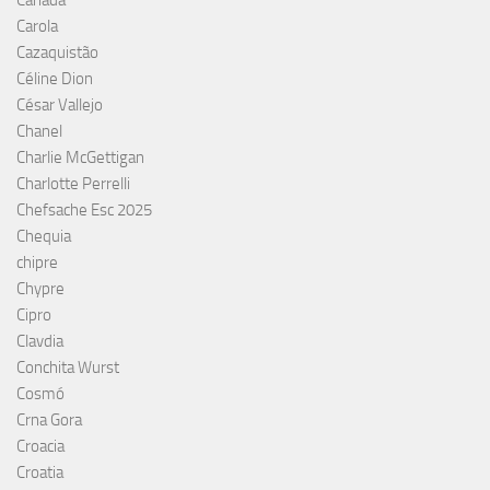
Canada
Carola
Cazaquistão
Céline Dion
César Vallejo
Chanel
Charlie McGettigan
Charlotte Perrelli
Chefsache Esc 2025
Chequia
chipre
Chypre
Cipro
Clavdia
Conchita Wurst
Cosmó
Crna Gora
Croacia
Croatia