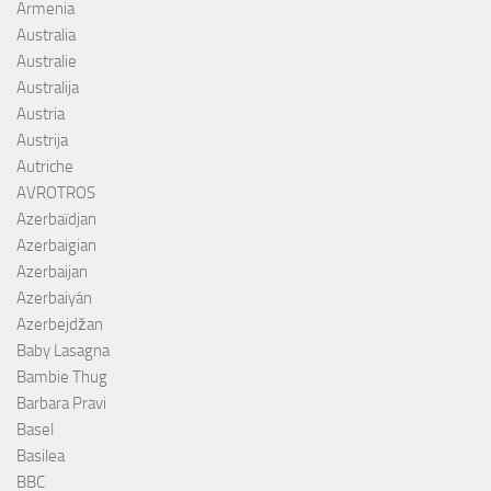
Armenia
Australia
Australie
Australija
Austria
Austrija
Autriche
AVROTROS
Azerbaïdjan
Azerbaigian
Azerbaijan
Azerbaiyán
Azerbejdžan
Baby Lasagna
Bambie Thug
Barbara Pravi
Basel
Basilea
BBC