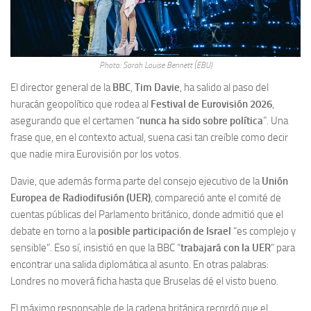
Photo: Sarah Louise Bennett (EBU)
El director general de la
BBC
,
Tim Davie
, ha salido al paso del
huracán geopolítico que rodea al
Festival de Eurovisión 2026
,
asegurando que el certamen “
nunca ha sido sobre política
”. Una
frase que, en el contexto actual, suena casi tan creíble como decir
que nadie mira Eurovisión por los votos.
Davie, que además forma parte del consejo ejecutivo de la
Unión
Europea de Radiodifusión (UER)
, compareció ante el comité de
cuentas públicas del Parlamento británico, donde admitió que el
debate en torno a la
posible participación de Israel
“es complejo y
sensible”. Eso sí, insistió en que la BBC “
trabajará con la UER
” para
encontrar una salida diplomática al asunto. En otras palabras:
Londres no moverá ficha hasta que Bruselas dé el visto bueno.
El máximo responsable de la cadena británica recordó que el