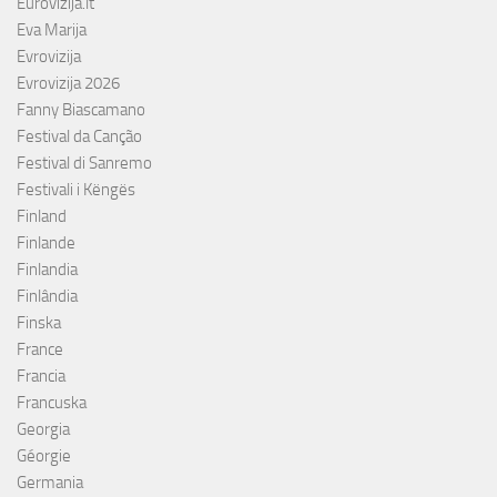
Eurovizija.lt
Eva Marija
Evrovizija
Evrovizija 2026
Fanny Biascamano
Festival da Canção
Festival di Sanremo
Festivali i Këngës
Finland
Finlande
Finlandia
Finlândia
Finska
France
Francia
Francuska
Georgia
Géorgie
Germania