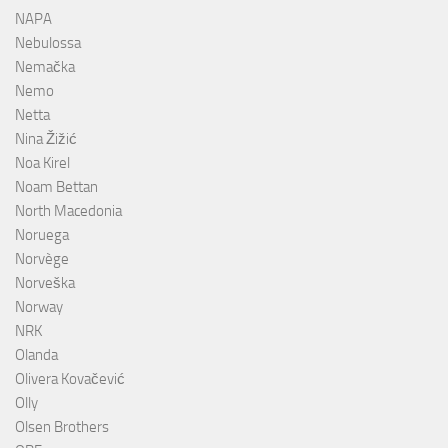
NAPA
Nebulossa
Nemačka
Nemo
Netta
Nina Žižić
Noa Kirel
Noam Bettan
North Macedonia
Noruega
Norvège
Norveška
Norway
NRK
Olanda
Olivera Kovačević
Olly
Olsen Brothers