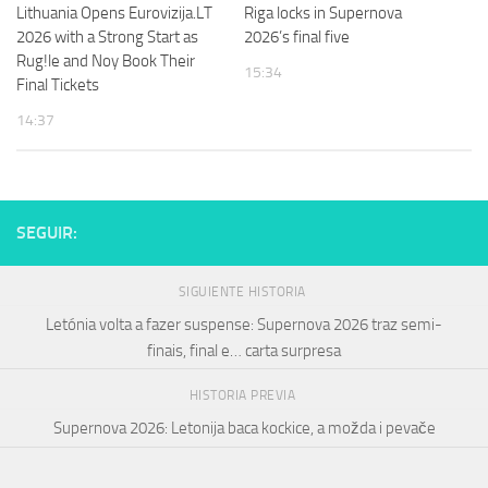
Lithuania Opens Eurovizija.LT
Riga locks in Supernova
2026 with a Strong Start as
2026’s final five
Rug!le and Noy Book Their
15:34
Final Tickets
14:37
SEGUIR:
SIGUIENTE HISTORIA
Letónia volta a fazer suspense: Supernova 2026 traz semi-
finais, final e… carta surpresa
HISTORIA PREVIA
Supernova 2026: Letonija baca kockice, a možda i pevače