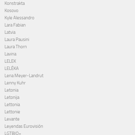
Konstrakta
Kosovo
Kyle Alessandro
Lara Fabian
Latvia
Laura Pausini
Laura Thorn
Lavina
LELEK
LELÉKA
Lena Meyer-Landrut
Lenny Kuhr
Letonia
Letonija
Lettonia
Lettonie
Levante
Leyendas Eurovisión
LGTBIQ+