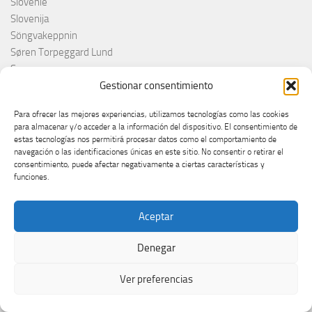
Slóvenie
Slovenija
Söngvakeppnin
Søren Torpeggard Lund
Spagna
Spain
Gestionar consentimiento
Španija
Para ofrecer las mejores experiencias, utilizamos tecnologías como las cookies
Španja
para almacenar y/o acceder a la información del dispositivo. El consentimiento de
Spotify
estas tecnologías nos permitirá procesar datos como el comportamiento de
Srbija
navegación o las identificaciones únicas en este sitio. No consentir o retirar el
consentimiento, puede afectar negativamente a ciertas características y
Stefan Raab
funciones.
Suècia
Suecia
Aceptar
Suède
Suíça
Denegar
Suisse
Suiza
Ver preferencias
Supernova 2025
Supernova 2026