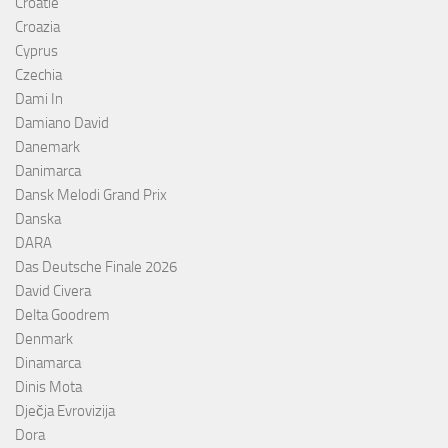
Croatie
Croazia
Cyprus
Czechia
Dami In
Damiano David
Danemark
Danimarca
Dansk Melodi Grand Prix
Danska
DARA
Das Deutsche Finale 2026
David Civera
Delta Goodrem
Denmark
Dinamarca
Dinis Mota
Dječja Evrovizija
Dora