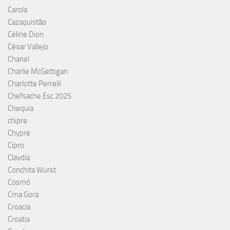
Carola
Cazaquistão
Céline Dion
César Vallejo
Chanel
Charlie McGettigan
Charlotte Perrelli
Chefsache Esc 2025
Chequia
chipre
Chypre
Cipro
Clavdia
Conchita Wurst
Cosmó
Crna Gora
Croacia
Croatia