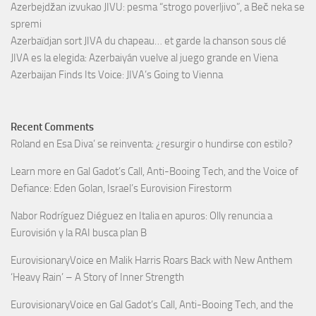
Azerbejdžan izvukao JIVU: pesma “strogo poverljivo”, a Beč neka se
spremi
Azerbaïdjan sort JIVA du chapeau… et garde la chanson sous clé
JIVA es la elegida: Azerbaiyán vuelve al juego grande en Viena
Azerbaijan Finds Its Voice: JIVA’s Going to Vienna
Recent Comments
Roland
en
Esa Diva’ se reinventa: ¿resurgir o hundirse con estilo?
Learn more
en
Gal Gadot’s Call, Anti-Booing Tech, and the Voice of
Defiance: Eden Golan, Israel’s Eurovision Firestorm
Nabor Rodríguez Diéguez
en
Italia en apuros: Olly renuncia a
Eurovisión y la RAI busca plan B
EurovisionaryVoice
en
Malik Harris Roars Back with New Anthem
‘Heavy Rain’ – A Story of Inner Strength
EurovisionaryVoice
en
Gal Gadot’s Call, Anti-Booing Tech, and the