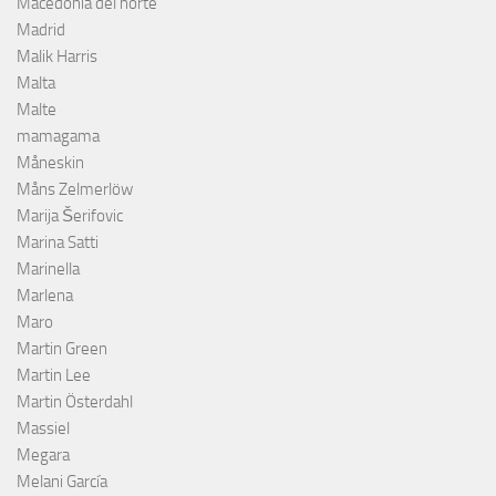
Macedonia del norte
Madrid
Malik Harris
Malta
Malte
mamagama
Måneskin
Måns Zelmerlöw
Marija Šerifovic
Marina Satti
Marinella
Marlena
Maro
Martin Green
Martin Lee
Martin Österdahl
Massiel
Megara
Melani García