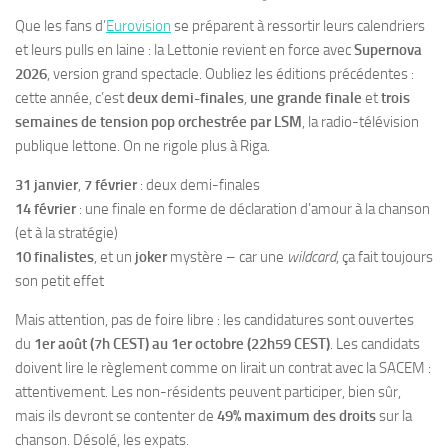
Que les fans d’
Eurovision
se préparent à ressortir leurs calendriers
et leurs pulls en laine : la Lettonie revient en force avec
Supernova
2026
, version grand spectacle. Oubliez les éditions précédentes :
cette année, c’est
deux demi-finales
,
une grande finale
et
trois
semaines de tension pop orchestrée par LSM
, la radio-télévision
publique lettone. On ne rigole plus à Riga.
31 janvier
,
7 février
: deux demi-finales
14 février
: une finale en forme de déclaration d’amour à la chanson
(et à la stratégie)
10 finalistes
, et un
joker
mystère – car une
wildcard
, ça fait toujours
son petit effet
Mais attention, pas de foire libre : les candidatures sont ouvertes
du
1er août (7h CEST) au 1er octobre (22h59 CEST)
. Les candidats
doivent lire le règlement comme on lirait un contrat avec la SACEM :
attentivement. Les non-résidents peuvent participer, bien sûr,
mais ils devront se contenter de
49% maximum des droits
sur la
chanson. Désolé, les expats.