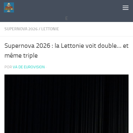
Saltar al contenido
E
SUPERNOVA 2026
/
LETTONIE
Supernova 2026 : la Lettonie voit double… et
même triple
POR
VA DE EUROVISION
·