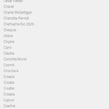
César Vallejo
Chanel
Charlie McGettigan
Charlotte Perrelli
Chefsache Esc 2025
Chequia
chipre
Chypre
Cipro
Clavdia
Conchita Wurst
Cosmó
Crna Gora
Croacia
Croatia
Croatie
Croazia
Cyprus
Czechia