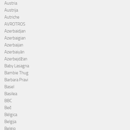
Austria
Austrija
Autriche
AVROTROS
Azerbaïdjan
Azerbaigian
Azerbaijan
Azerbaiyán
Azerbejdžan
Baby Lasagna
Bambie Thug
Barbara Pravi
Basel
Basilea
BBC
Beč
Bélgica
Belgija
Belgio