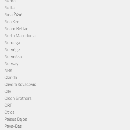
Nemo
Netta
Nina Žižić
Noa Kirel
Noam Bettan
North Macedonia
Noruega
Norvège
Norveška
Norway
NRK
Olanda
Olivera Kovačević
Olly
Olsen Brothers
ORF
Otros
Países Bajos
Pays-Bas