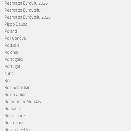
Pesma za Evroviju 2026
Pesma za Evroviziju
Pesma za Evroviziju 2025
Pippo Baudo
Poland
Poli Genova
Poljkska
Polonia
Portogallo
Portugal
princ
RAI
Red Sebastian
Reino Unido
Remember Monday
Romania
Rosa López
Roumanie
Royaume-Uni