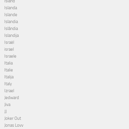
Island
Islanda
Islande
Islandia
Islândia
Islandija
Israël
israel
Israele
Italia
Italie
Italija
Italy
Izrael
Jedward
Jiva
JJ
Joker Out
Jonas Lovv