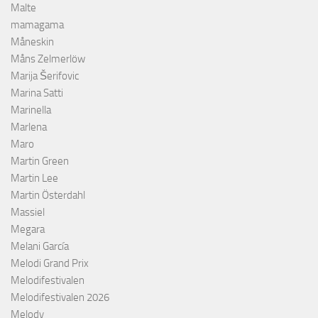
Malte
mamagama
Måneskin
Måns Zelmerlöw
Marija Šerifovic
Marina Satti
Marinella
Marlena
Maro
Martin Green
Martin Lee
Martin Österdahl
Massiel
Megara
Melani García
Melodi Grand Prix
Melodifestivalen
Melodifestivalen 2026
Melody