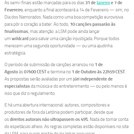
As semi-finais estão marcadas para os dias
31 de
Janeiro
e 7 de
Fevereiro
, enquanto a final acontecerá a 14 de Fevereiro — sim, no
Dia dos Namorados. Nada como uma boa competição eurovisiva
para pôr o coração a bater. Ao todo,
10 canções passarão às
finalíssimas
, mas atenção: a LSM pode ainda lançar
um
wildcard
para salvar uma canção injustiçada. Porque todos
merecem uma segunda oportunidade — ou uma ajudinha
estratégica.
O período de submissão de canções arrancou no
1 de
Agosto
às
07h00 CEST
e termina no
1 de Outubro às 22h59 CEST
.
As propostas serão avaliadas por um
júri independente de
especialistas
da música e do entretenimento — ou pelo menos é
isso que diz o regulamento.
E há uma abertura internacional: autores, compositores e
produtores de fora da Letónia podem participar, desde que
os
direitos autorais não ultrapassem os 49%
. Nada de tomar conta
do espetáculo alheio. As regras completas estão disponíveis no site
da LSM, para quem gostar de ler letras pequenas.