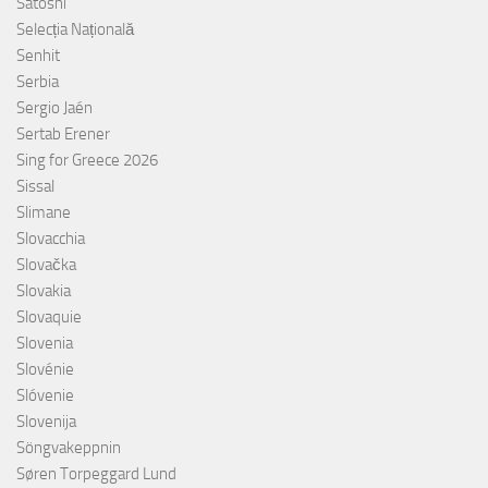
Satoshi
Selecția Națională
Senhit
Serbia
Sergio Jaén
Sertab Erener
Sing for Greece 2026
Sissal
Slimane
Slovacchia
Slovačka
Slovakia
Slovaquie
Slovenia
Slovénie
Slóvenie
Slovenija
Söngvakeppnin
Søren Torpeggard Lund