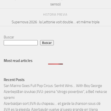
senso)
HISTORIA PREVIA
Supernova 2026 : la Lettonie voit double… et même triple
Buscar
Buscar
Most read articles
Recent Posts
San Marino Goes Full Pop Circus: Senhit Wins… With Boy George
Azerbejdžan izvukao JIVU: pesma “strogo poverljivo”, a Beč neka se
spremi
Azerbaïdjan sort JIVA du chapeau… et garde la chanson sous clé
JIVA es la elegida: Azerbaiyán vuelve al juego grande en Viena