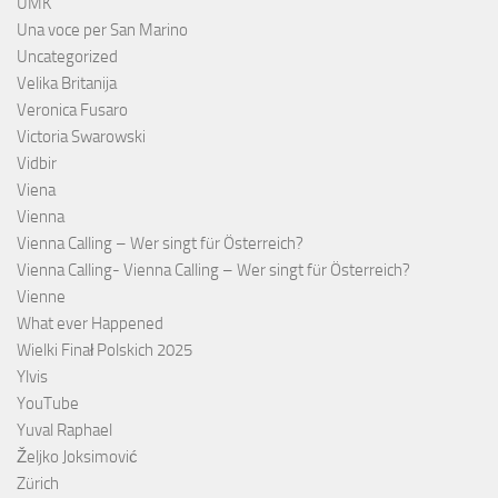
UMK
Una voce per San Marino
Uncategorized
Velika Britanija
Veronica Fusaro
Victoria Swarowski
Vidbir
Viena
Vienna
Vienna Calling – Wer singt für Österreich?
Vienna Calling- Vienna Calling – Wer singt für Österreich?
Vienne
What ever Happened
Wielki Finał Polskich 2025
Ylvis
YouTube
Yuval Raphael
Željko Joksimović
Zürich