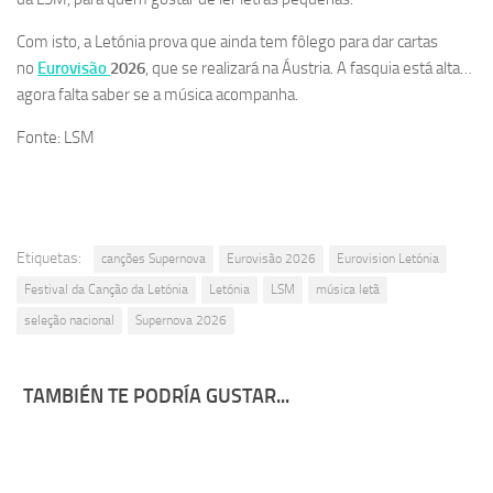
Com isto, a Letónia prova que ainda tem fôlego para dar cartas
no
Eurovisão
2026
, que se realizará na Áustria. A fasquia está alta…
agora falta saber se a música acompanha.
Fonte: LSM
Etiquetas:
canções Supernova
Eurovisão 2026
Eurovision Letónia
Festival da Canção da Letónia
Letónia
LSM
música letã
seleção nacional
Supernova 2026
TAMBIÉN TE PODRÍA GUSTAR...