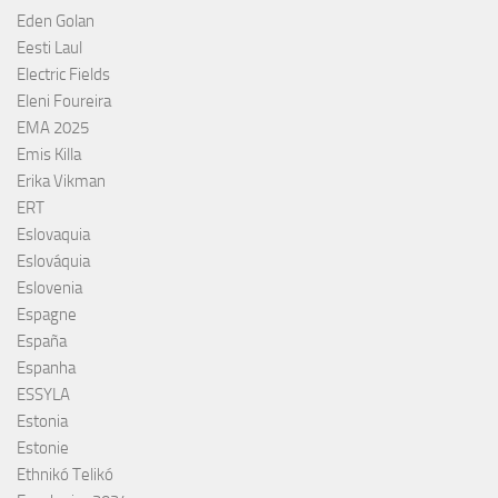
Eden Golan
Eesti Laul
Electric Fields
Eleni Foureira
EMA 2025
Emis Killa
Erika Vikman
ERT
Eslovaquia
Eslováquia
Eslovenia
Espagne
España
Espanha
ESSYLA
Estonia
Estonie
Ethnikó Telikó