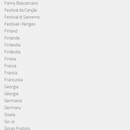
Fanny Biascamano
Festival da Canção
Festival di Sanremo
Festivali i Këngës
Finland
Finlande
Finlandia
Finlândia
Finska
France
Francia
Francuska
Georgia
Géorgie
Germania
Germany
Gisela
Go-Jo
Göran Fristorp