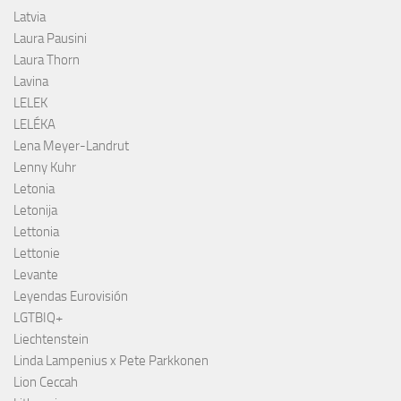
Latvia
Laura Pausini
Laura Thorn
Lavina
LELEK
LELÉKA
Lena Meyer-Landrut
Lenny Kuhr
Letonia
Letonija
Lettonia
Lettonie
Levante
Leyendas Eurovisión
LGTBIQ+
Liechtenstein
Linda Lampenius x Pete Parkkonen
Lion Ceccah