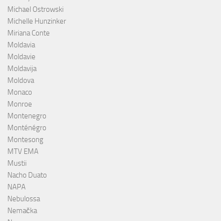
Michael Ostrowski
Michelle Hunzinker
Miriana Conte
Moldavia
Moldavie
Moldavija
Moldova
Monaco
Monroe
Montenegro
Monténégro
Montesong
MTV EMA
Mustii
Nacho Duato
NAPA
Nebulossa
Nemačka