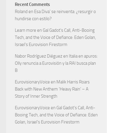
Recent Comments
Roland
en
Esa Diva’ se reinventa: ¿resurgir o
hundirse con estilo?
Learn more
en
Gal Gadot’s Call, Anti-Booing
Tech, and the Voice of Defiance: Eden Golan,
Israel’s Eurovision Firestorm
Nabor Rodríguez Diéguez
en
Italia en apuros:
Olly renuncia a Eurovisión y la RAI busca plan
B
EurovisionaryVoice
en
Malik Harris Roars
Back with New Anthem ‘Heavy Rain’ – A
Story of Inner Strength
EurovisionaryVoice
en
Gal Gadot’s Call, Anti-
Booing Tech, and the Voice of Defiance: Eden
Golan, Israel’s Eurovision Firestorm