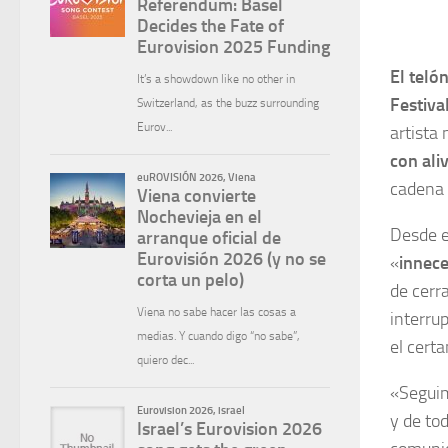
El teló
Festiva
artista
con ali
cadena 
Desde e
«
innece
de cerr
interru
el cert
«Seguim
y de to