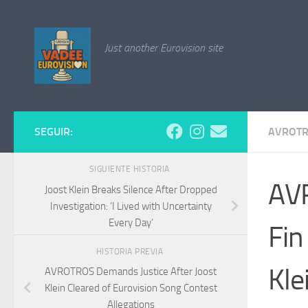
Saltar al contenido
Just another Eurovision site
SEGUIR:
AVROT
SIGUIENTE HISTORIA
AVR
Joost Klein Breaks Silence After Dropped
Investigation: ‘I Lived with Uncertainty
Every Day’
Fin
HISTORIA PREVIA
Kle
AVROTROS Demands Justice After Joost
Klein Cleared of Eurovision Song Contest
Allegations