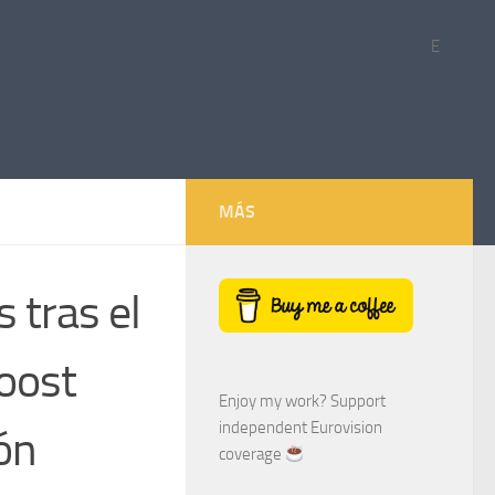
E
MÁS
 tras el
Joost
Enjoy my work? Support
independent Eurovision
ión
coverage