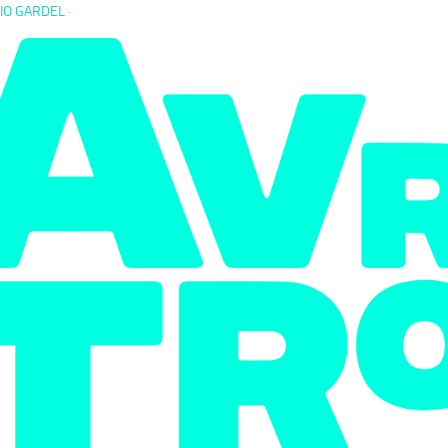
IO GARDEL
·