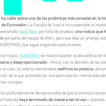
n ha caído sobre una de las polémicas más sonadas en la his
l de Eurovisión.
La Fiscalía de Suecia ha suspendido la invest
 neerlandés
Joost Klein
por falta de pruebas,
una noticia que h
vio
por parte del equipo de Klein, pero que deja un amargo sab
AVROTROS, que sigue exigiendo explicaciones.
l principio,
AVROTROS
se mostró tajante: la descalificación 
saria y desproporcionada
«. Ahora, con la decisión de las a
ar el caso, la cadena neerlandesa
reafirma su postura
, denun
pción de lo que prometía ser una participación memorable pa
amen europeo.
os profundamente decepcionados de que la aventura eurovis
da Holanda
haya terminado de manera tan bruta
l», expres