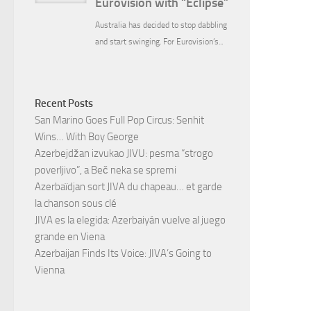
Recent Posts
San Marino Goes Full Pop Circus: Senhit
Wins… With Boy George
Azerbejdžan izvukao JIVU: pesma “strogo
poverljivo”, a Beč neka se spremi
Azerbaïdjan sort JIVA du chapeau… et garde
la chanson sous clé
JIVA es la elegida: Azerbaiyán vuelve al juego
grande en Viena
Azerbaijan Finds Its Voice: JIVA’s Going to
Vienna