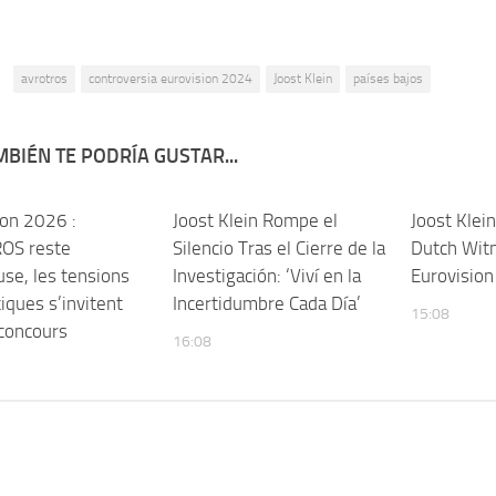
:
avrotros
controversia eurovision 2024
Joost Klein
países bajos
BIÉN TE PODRÍA GUSTAR...
ion 2026 :
Joost Klein Rompe el
Joost Kle
OS reste
Silencio Tras el Cierre de la
Dutch Wit
use, les tensions
Investigación: ‘Viví en la
Eurovision 
iques s’invitent
Incertidumbre Cada Día’
15:08
 concours
16:08