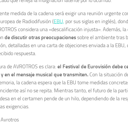
do que refleja la indignación latente por lo ocurrido.
iente medida de la cadena será exigir una reunión urgente con
uropea de Radiodifusión (
EBU,
por sus siglas en inglés), don
OTROS considera una «descalificación injusta». Además, la 
ón
de discutir otras preocupaciones
sobre el ambiente tras 
ión, detalladas en una carta de objeciones enviada a la EBU,
ecibido respuesta.
ura de AVROTROS es clara:
el Festival de Eurovisión debe c
s y en el mensaje musical que transmiten.
Con la situación d
emoria, la cadena espera que la EBU tome medidas concretas
ncidente así no se repita. Mientras tanto, el futuro de la part
desa en el certamen pende de un hilo, dependiendo de la re
tas exigencias.
 Avrotros