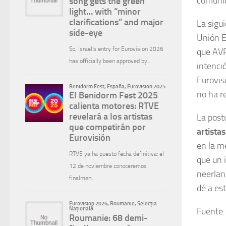
comunica
La sigu
Unión E
que AVR
intenci
Eurovis
no ha r
La post
artista
en la m
que un i
neerlan
dé a es
Fuente: