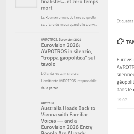
Etiquetas
TAM
Eurovis
AVROTR
silencie
géopolit
dans le
19:07