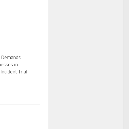
in Demands
nesses in
Incident Trial